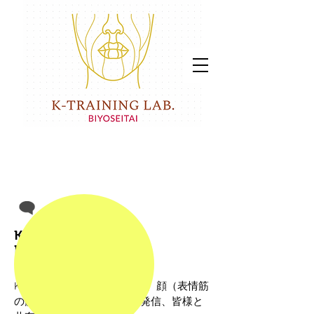
K-TRAINING
LAB. ’BIYOSEITAI’
K-TRAINING LAB.’顔ラボ’
にて、顔（表情筋
の筋膜整体）
、美容情報を発信、
皆様と