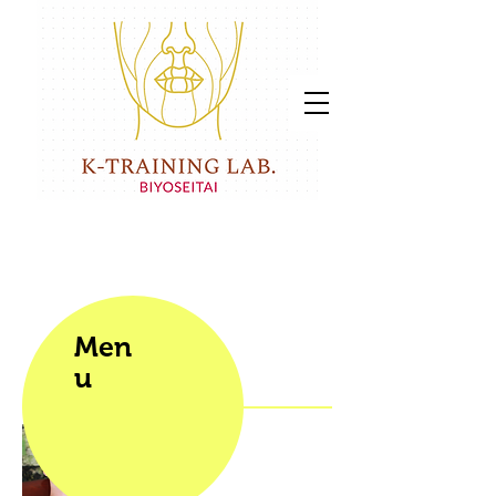
Men
u