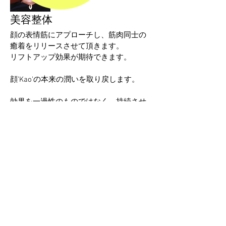
美容整体
顔の表情筋にアプローチし、筋肉同士の
癒着をリリースさせて頂きます。
リフトアップ効果が期待できます。
顔’Kao’の本来の潤いを取り戻します。
効果を一過性のものではなく、持続させ
る為にも
表情筋のトレーニング’Kao-Training'も実
施します。
Contact Me For More Information
© 2014 by K-TRAINING Company